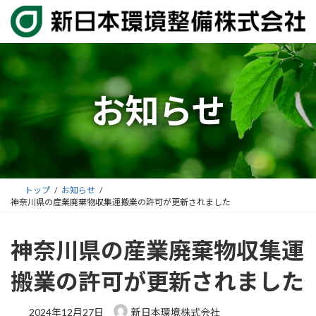
コ
ナ
ン
ビ
テ
ゲ
ン
ー
ツ
シ
へ
ョ
お知らせ
ス
ン
キ
に
ッ
移
プ
動
トップ
お知らせ
神奈川県の産業廃棄物収集運搬業の許可が更新されました
神奈川県の産業廃棄物収集運
搬業の許可が更新されました
2024年12月27日
新日本環境株式会社