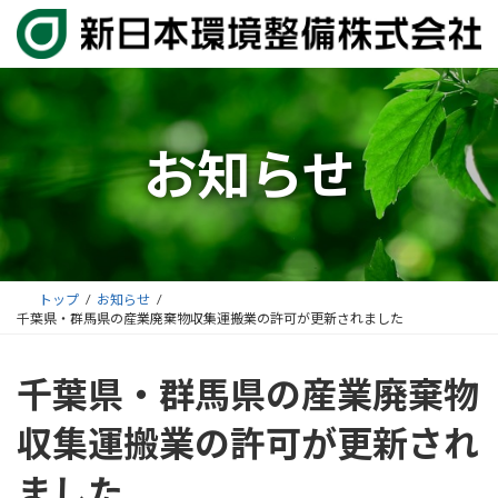
コ
ナ
ン
ビ
テ
ゲ
ン
ー
ツ
シ
へ
ョ
お知らせ
ス
ン
キ
に
ッ
移
プ
動
トップ
お知らせ
千葉県・群馬県の産業廃棄物収集運搬業の許可が更新されました
千葉県・群馬県の産業廃棄物
収集運搬業の許可が更新され
ました