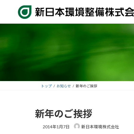
コ
ナ
ン
ビ
テ
ゲ
ン
ー
ツ
シ
へ
ョ
ス
ン
キ
に
ッ
移
プ
動
トップ
お知らせ
新年のご挨拶
新年のご挨拶
2014年1月7日
新日本環境株式会社