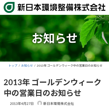
コ
ナ
ン
ビ
テ
ゲ
ン
ー
ツ
シ
へ
ョ
お知らせ
ス
ン
キ
に
ッ
移
プ
動
トップ
お知らせ
2013年 ゴールデンウィーク中の営業日のお知らせ
2013年 ゴールデンウィーク
中の営業日のお知らせ
2013年4月27日
新日本環境株式会社