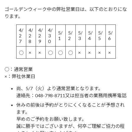
ゴールデンウィーク中の弊社営業日は、以下のとおりにな
ります。
4/
4/
4/
4/
5/
5/
5/
5/
5/
5/
2
2
2
3
1
2
3
4
5
6
7
8
9
0
×
×
×
×
×
×
○
○
○
○
○：通常営業
×：弊社休業日
尚、5/7（火）より通常営業となります。
連絡先：048-798-8711又は担当者の業務用携帯電話
休みの前後は予約がとりにくくなることが予想され
ます。
早めのご予約をお願い致します。
誠に勝手ではございますが、何卒ご理解ご協力の程